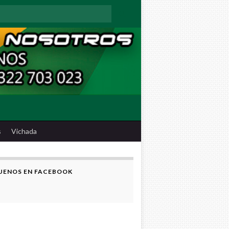
:
s
Vichada
UENOS EN FACEBOOK