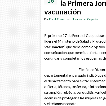
16
la Primera Jo
vacunación
Por
Frank Romero
en
Noticias del Caqueta
El próximo 27 de Enero el Caquetá se 
lidera el Ministerio de Salud y Protec
Vacunación
‘, que tiene como objetivo
comunicación, que permitan fortalecer e
continuar y completar los esquemas d
El médico
Yuber
departamental encargado indicó que d
el departamento para evitar enfermedad
difteria, tétanos, tosferina, e infecc
sarampión, rubéola, parotiditis, varice
además de proteger a las mujeres en ges
y el tétanos neonatal.