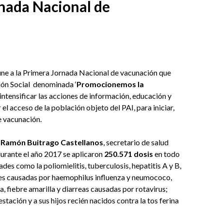
rnada Nacional de
une a la Primera Jornada Nacional de vacunación que
ción Social denominada ‘
Promocionemos la
 intensificar las acciones
de información, educación y
l acceso de la población objeto del PAI, para iniciar,
e vacunación.
 Ramón Buitrago Castellanos
, secretario de salud
urante el año 2017 se aplicaron
250.571 dosis
en todo
es como la poliomielitis, tuberculosis, hepatitis A y B,
iones causadas por haemophilus influenza y neumococo,
la, fiebre amarilla y diarreas causadas por rotavirus;
tación y a sus hijos recién nacidos contra la tos ferina