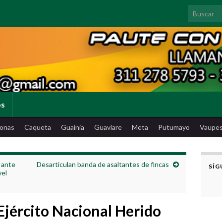
Search for
os
onas
Caqueta
Guainia
Guaviare
Meta
Putumayo
Vaupe
 ante
Desarticulan banda de asaltantes de fincas
SÍG
vel
 Ejército Nacional Herido