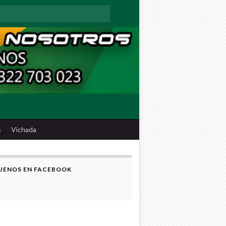
:
s
Vichada
UENOS EN FACEBOOK