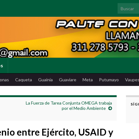
Search for
os
onas
Caqueta
Guainia
Guaviare
Meta
Putumayo
Vaupe
La Fuerza de Tarea Conjunta OMEGA trabaja
SÍG
por el Medio Ambiente
nio entre Ejército, USAID y