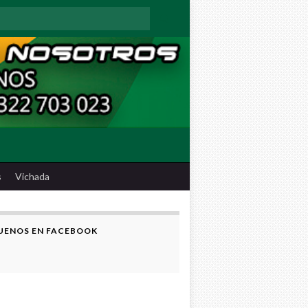
:
s
Vichada
UENOS EN FACEBOOK