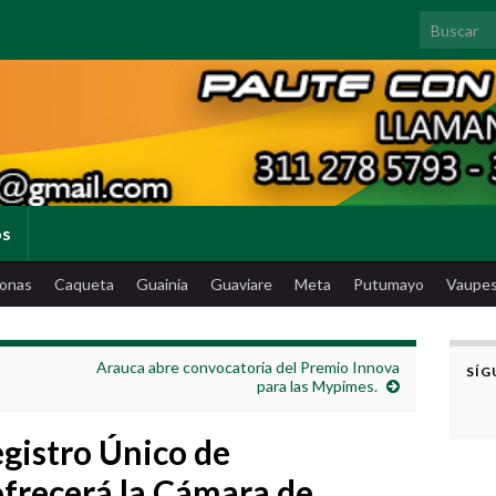
Search for
os
onas
Caqueta
Guainia
Guaviare
Meta
Putumayo
Vaupe
Arauca abre convocatoria del Premio Innova
SÍG
para las Mypimes.
egistro Único de
frecerá la Cámara de