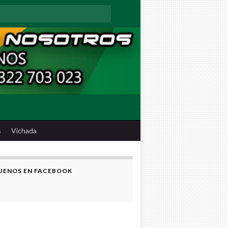
:
s
Vichada
UENOS EN FACEBOOK