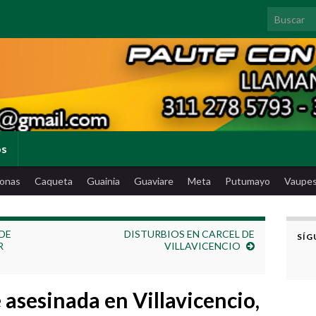
Search for
os
onas
Caqueta
Guainia
Guaviare
Meta
Putumayo
Vaupe
DE
DISTURBIOS EN CARCEL DE
SÍG
R
VILLAVICENCIO
asesinada en Villavicencio,