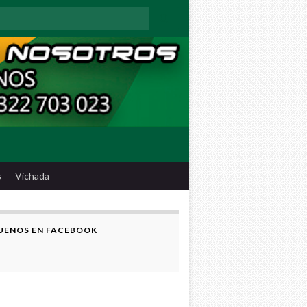
:
s
Vichada
UENOS EN FACEBOOK