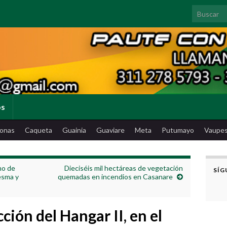
Search for
os
onas
Caqueta
Guainia
Guaviare
Meta
Putumayo
Vaupe
mo de
Dieciséis mil hectáreas de vegetación
SÍG
esma y
quemadas en incendios en Casanare
ción del Hangar II, en el