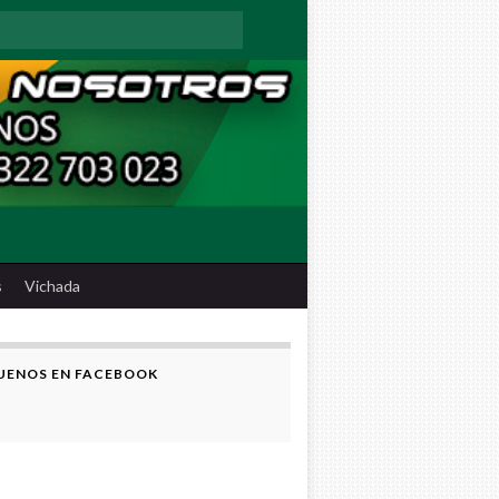
:
s
Vichada
UENOS EN FACEBOOK