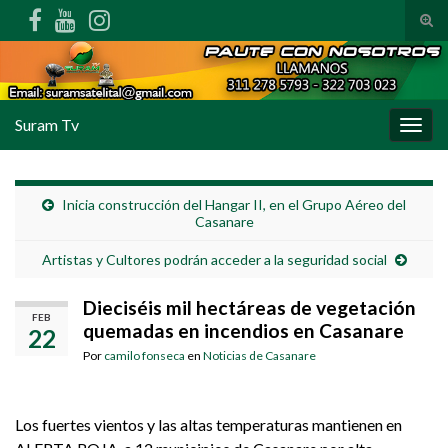
Alte
Search for:
Suram Tv
Alter
Inicia construcción del Hangar II, en el Grupo Aéreo del
Casanare
Artistas y Cultores podrán acceder a la seguridad social
Dieciséis mil hectáreas de vegetación
FEB
quemadas en incendios en Casanare
22
Por
camilo fonseca
en
Noticias de Casanare
Los fuertes vientos y las altas temperaturas mantienen en