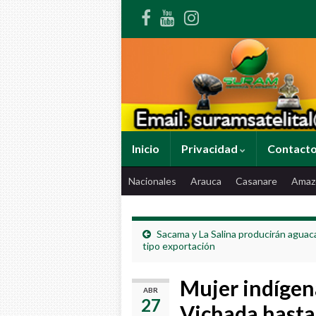
Inicio
Privacidad
Contact
Nacionales
Arauca
Casanare
Amaz
Sacama y La Salina producirán aguac
tipo exportación
Mujer indígena
ABR
27
Vichada hasta 