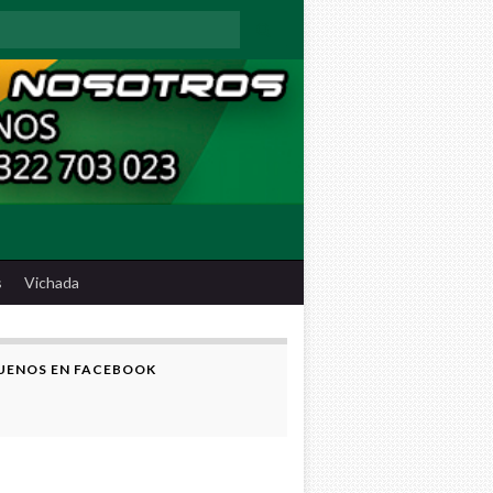
:
s
Vichada
UENOS EN FACEBOOK