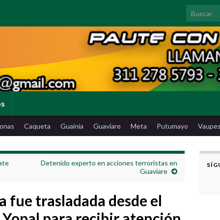
Search for
os
onas
Caqueta
Guainia
Guaviare
Meta
Putumayo
Vaupe
ate
Detenido experto en acciones terroristas en
SÍG
Guaviare
 fue trasladada desde el
Yopal para recibir atención